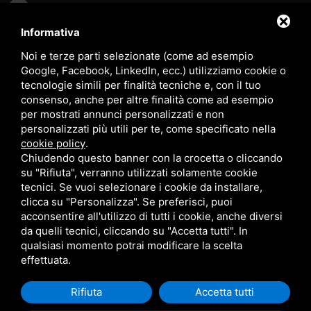
info@inmm.it
Informativa
Via Francesco Luigi Ferrari
Noi e terze parti selezionate (come ad esempio
31/B 44122 – Ferrara (FE) ITALY
Google, Facebook, LinkedIn, ecc.) utilizziamo cookie o
tecnologie simili per finalità tecniche e, con il tuo
P.IVA: 01891240382
consenso, anche per altre finalità come ad esempio
per mostrati annunci personalizzati e non
personalizzati più utili per te, come specificato nella
cookie policy
.
Chiudendo questo banner con la crocetta o cliccando
|
|
GDPR, Data Retention e DPO
Cookie compliance
Whistleblowing
su "Rifiuta", verranno utilizzati solamente cookie
tecnici. Se vuoi selezionare i cookie da installare,
|
Condizioni commerciali
clicca su "Personalizza". Se preferisci, puoi
acconsentire all'utilizzo di tutti i cookie, anche diversi
da quelli tecnici, cliccando su "Accetta tutti". In
Questo sito è protetto da Google reCAPTCHA v3,
Privacy
qualsiasi momento potrai modificare la scelta
effettuata.
Policy
e
Terms of Service
di Google.
Rifiuta
Accetta tutti