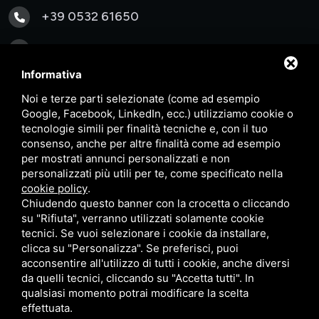
+39 0532 61650
info@inmm.it
Informativa
Via Francesco Luigi Ferrari
Noi e terze parti selezionate (come ad esempio
31/B 44122 – Ferrara (FE) ITALY
Google, Facebook, LinkedIn, ecc.) utilizziamo cookie o
tecnologie simili per finalità tecniche e, con il tuo
P.IVA: 01891240382
consenso, anche per altre finalità come ad esempio
per mostrati annunci personalizzati e non
personalizzati più utili per te, come specificato nella
cookie policy
.
Chiudendo questo banner con la crocetta o cliccando
|
|
GDPR, Data Retention e DPO
Cookie compliance
Whistleblowing
su "Rifiuta", verranno utilizzati solamente cookie
tecnici. Se vuoi selezionare i cookie da installare,
|
Condizioni commerciali
clicca su "Personalizza". Se preferisci, puoi
acconsentire all'utilizzo di tutti i cookie, anche diversi
da quelli tecnici, cliccando su "Accetta tutti". In
Questo sito è protetto da Google reCAPTCHA v3,
Privacy
qualsiasi momento potrai modificare la scelta
effettuata.
Policy
e
Terms of Service
di Google.