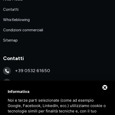
Contatti
Whistleblowing
Condizioni commerciali
Sitemap
Contatti
+39 0532 61650
info@inmm.it
Informativa
Via Francesco Luigi Ferrari
Noi e terze parti selezionate (come ad esempio
31/B 44122 – Ferrara (FE) ITALY
Google, Facebook, LinkedIn, ecc.) utilizziamo cookie o
tecnologie simili per finalità tecniche e, con il tuo
P.IVA: 01891240382